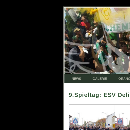
NEWS
GALERIE
ORANG
9.Spieltag: ESV Del