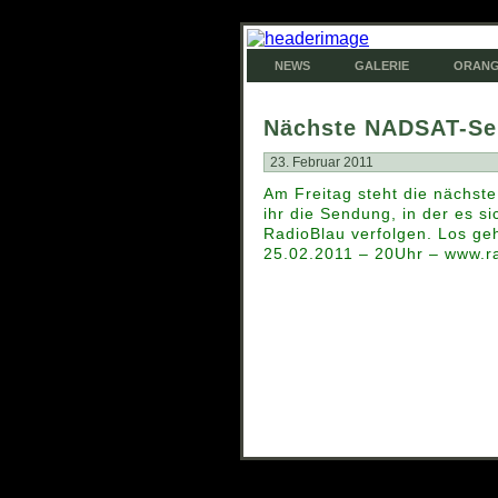
NEWS
GALERIE
ORANG
Nächste NADSAT-Se
23. Februar 2011
Am Freitag steht die nächs
ihr die Sendung, in der es s
RadioBlau verfolgen. Los geh
25.02.2011 – 20Uhr – www.r