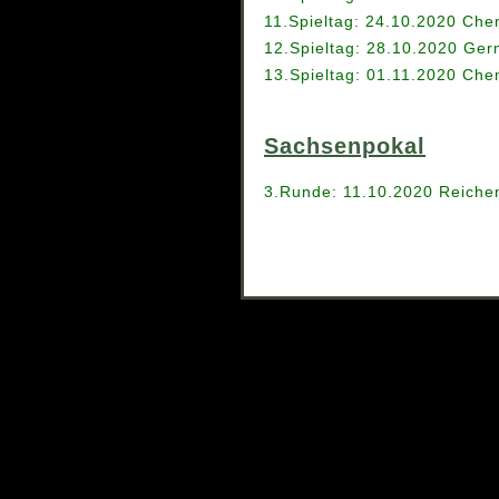
11.Spieltag: 24.10.2020 Che
12.Spieltag: 28.10.2020 Ger
13.Spieltag: 01.11.2020 Che
Sachsenpokal
3.Runde: 11.10.2020 Reiche